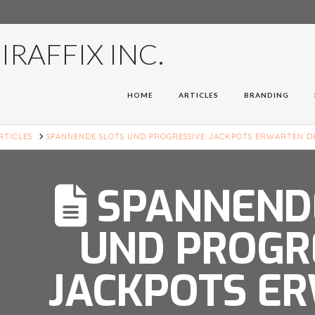
HOME
ARTICLES
BRANDING
E
RTICLES
SPANNENDE SLOTS UND PROGRESSIVE JACKPOTS ERWARTEN D
SPANNEND
UND PROGR
JACKPOTS E