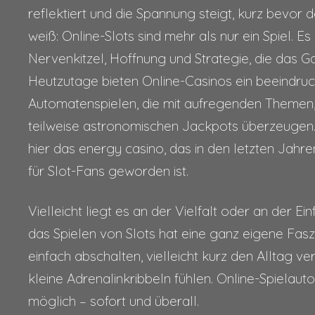
reflektiert und die Spannung steigt, kurz bevor d
weiß: Online-Slots sind mehr als nur ein Spiel. Es
Nervenkitzel, Hoffnung und Strategie, die das G
Heutzutage bieten Online-Casinos ein beeindru
Automatenspielen, die mit aufregenden Themen,
teilweise astronomischen Jackpots überzeugen
hier das
energy casino
, das in den letzten Jah
für Slot-Fans geworden ist.
Vielleicht liegt es an der Vielfalt oder an der E
das Spielen von Slots hat eine ganz eigene Fas
einfach abschalten, vielleicht kurz den Alltag 
kleine Adrenalinkribbeln fühlen. Online-Spiel
möglich – sofort und überall.