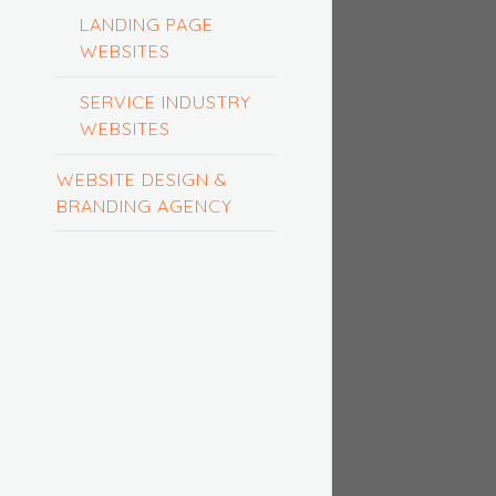
LANDING PAGE
WEBSITES
SERVICE INDUSTRY
WEBSITES
WEBSITE DESIGN &
BRANDING AGENCY