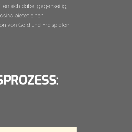
fen sich dabei gegenseitig,
sino bietet einen
on von Geld und Freispielen
SPROZESS: