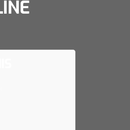
LINE
IS
l