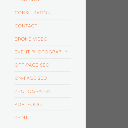
CONSULTATION
CONTACT
DRONE VIDEO
EVENT PHOTOGRAPHY
OFF-PAGE SEO
ON-PAGE SEO
PHOTOGRAPHY
PORTFOLIO
PRINT