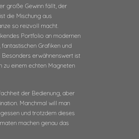
er große Gewinn fällt, der
 ist die Mischung aus
anze so reizvoll macht.
ckendes Portfolio an modernen
 fantastischen Grafiken und
. Besonders erwähnenswert ist
ren zu einem echten Magneten
infachheit der Bedienung, aber
zination. Manchmal will man
vergessen und trotzdem dieses
automaten machen genau das